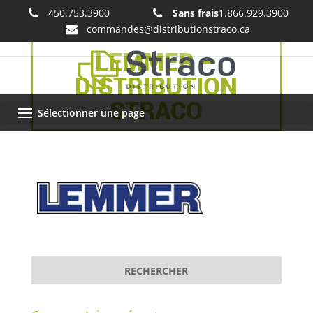
450.753.3900
Sans frais
1.866.929.3900
commandes@distributionstraco.ca
LEMMER –
DISTRIBUTION
STRACO
Sélectionner une page