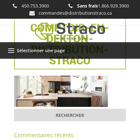
450.753.3900
Sans frais
1.866.929.3900
commandes@distributionstraco.ca
COMPTOIR-EN-
DEKTON-
DISTRIBUTION-
Sélectionner une page
STRACO
Commentaires récents